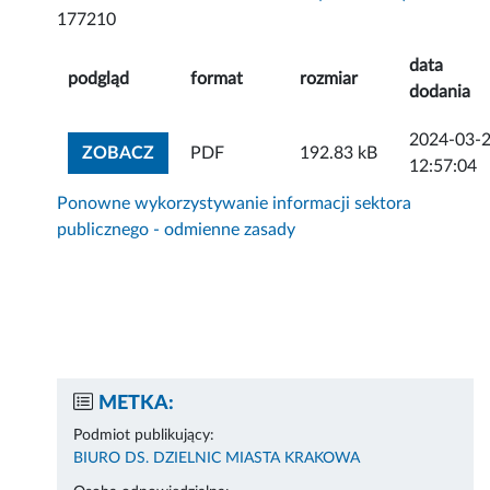
177210
data
podgląd
format
rozmiar
dodania
2024-03-
ZOBACZ ZAŁĄCZNIK
ZOBACZ
PDF
192.83 kB
12:57:04
Ponowne wykorzystywanie informacji sektora
publicznego - odmienne zasady
METKA:
Podmiot publikujący:
BIURO DS. DZIELNIC MIASTA KRAKOWA