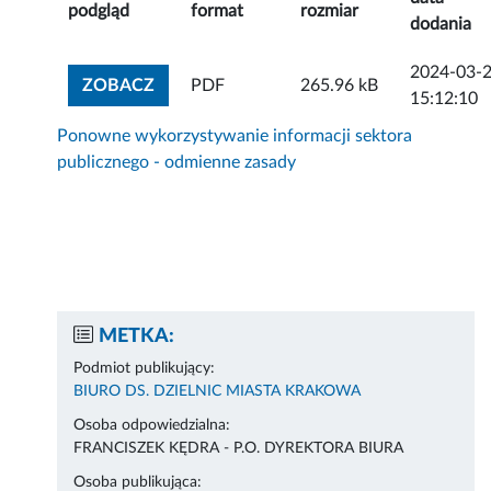
podgląd
format
rozmiar
dodania
2024-03-
ZOBACZ ZAŁĄCZNIK
ZOBACZ
PDF
265.96 kB
15:12:10
Ponowne wykorzystywanie informacji sektora
publicznego - odmienne zasady
METKA:
Podmiot publikujący:
BIURO DS. DZIELNIC MIASTA KRAKOWA
Osoba odpowiedzialna:
FRANCISZEK KĘDRA - P.O. DYREKTORA BIURA
Osoba publikująca: