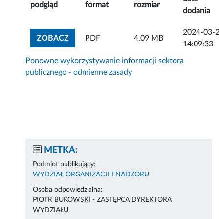
podgląd
format
rozmiar
dodania
2024-03-
ZOBACZ ZAŁĄCZNIK
ZOBACZ
PDF
4.09 MB
14:09:33
Ponowne wykorzystywanie informacji sektora
publicznego - odmienne zasady
METKA:
Podmiot publikujący:
WYDZIAŁ ORGANIZACJI I NADZORU
Osoba odpowiedzialna:
PIOTR BUKOWSKI - ZASTĘPCA DYREKTORA
WYDZIAŁU