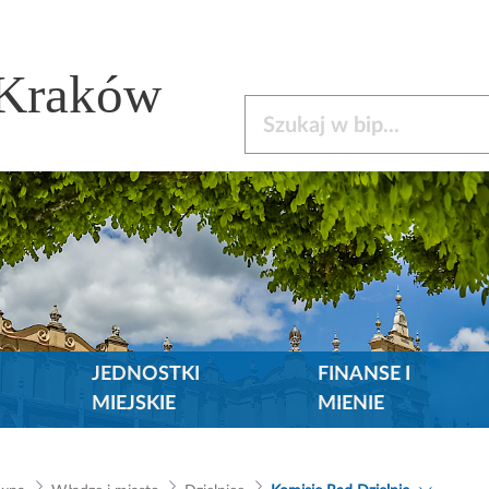
 Kraków
Szukaj w bip
JEDNOSTKI
FINANSE I
MIEJSKIE
MIENIE