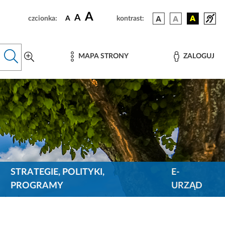
A
A
czcionka:
A
kontrast:
MAPA STRONY
ZALOGUJ
STRATEGIE, POLITYKI,
E-
PROGRAMY
URZĄD