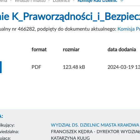
ówna
Władze i miasto
Dzielnice
Komisje Rad Dzielnic
ie K_Praworządności_i_Bezpiec
tualny nr 466282, podpięty do dokumentu aktualnego:
Komisja P
format
rozmiar
data dodania
ZOBACZ ZAŁĄCZNIK
PDF
123.48 kB
2024-03-19 13
:
ikujący:
WYDZIAŁ DS. DZIELNIC MIASTA KRAKOWA
edzialna:
FRANCISZEK KĘDRA - DYREKTOR WYDZIA
ująca:
KATARZYNA KULIG