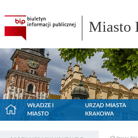
Miasto
WŁADZE I
URZĄD MIASTA
MIASTO
KRAKOWA