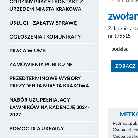
Strona Gł
GODZINY PRACY I KONTAKT Z
URZĘDEM MIASTA KRAKOWA
zwołan
USŁUGI - ZAŁATW SPRAWĘ
Załącznik ak
nr 175515
OGŁOSZENIA I KOMUNIKATY
podgląd
PRACA W UMK
ZAMÓWIENIA PUBLICZNE
ZOBACZ
PRZEDTERMINOWE WYBORY
PREZYDENTA MIASTA KRAKOWA
NABÓR UZUPEŁNIAJĄCY
ŁAWNIKÓW NA KADENCJĘ 2024-
METKA
2027
Podmiot publ
POMOC DLA UKRAINY
Osoba odpowi
Osoba publik