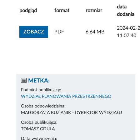
data
podgląd
format
rozmiar
dodania
2024-02-
ZOBACZ ZAŁĄCZNIK
ZOBACZ
PDF
6.64 MB
11:07:40
METKA:
Podmiot publikujący:
WYDZIAŁ PLANOWANIA PRZESTRZENNEGO
Osoba odpowiedzialna:
MAŁGORZATA KUZIANIK - DYREKTOR WYDZIAŁU
Osoba publikująca:
TOMASZ GDULA
Data wytworzenia: