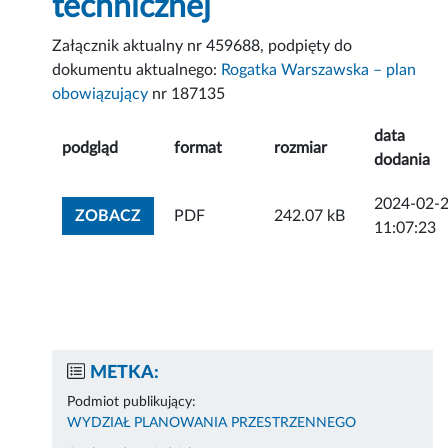
technicznej
Załącznik aktualny nr 459688, podpięty do
dokumentu aktualnego:
Rogatka Warszawska – plan
obowiązujący
nr 187135
data
podgląd
format
rozmiar
dodania
2024-02-
ZOBACZ ZAŁĄCZNIK
ZOBACZ
PDF
242.07 kB
11:07:23
METKA:
Podmiot publikujący:
WYDZIAŁ PLANOWANIA PRZESTRZENNEGO