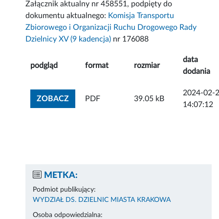
Załącznik aktualny nr 458551, podpięty do
dokumentu aktualnego:
Komisja Transportu
Zbiorowego i Organizacji Ruchu Drogowego Rady
Dzielnicy XV (9 kadencja)
nr 176088
data
podgląd
format
rozmiar
dodania
2024-02-
ZOBACZ ZAŁĄCZNIK
ZOBACZ
PDF
39.05 kB
14:07:12
METKA:
Podmiot publikujący:
WYDZIAŁ DS. DZIELNIC MIASTA KRAKOWA
Osoba odpowiedzialna: