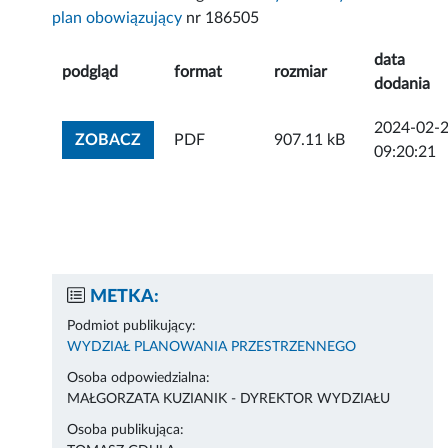
plan obowiązujący
nr 186505
data
podgląd
format
rozmiar
dodania
2024-02-
ZOBACZ ZAŁĄCZNIK
ZOBACZ
PDF
907.11 kB
09:20:21
METKA:
Podmiot publikujący:
WYDZIAŁ PLANOWANIA PRZESTRZENNEGO
Osoba odpowiedzialna:
MAŁGORZATA KUZIANIK - DYREKTOR WYDZIAŁU
Osoba publikująca: