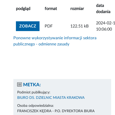
data
podgląd
format
rozmiar
dodania
2024-02-
ZOBACZ ZAŁĄCZNIK
ZOBACZ
PDF
122.51 kB
10:06:00
Ponowne wykorzystywanie informacji sektora
publicznego - odmienne zasady
METKA:
Podmiot publikujący:
BIURO DS. DZIELNIC MIASTA KRAKOWA
Osoba odpowiedzialna:
FRANCISZEK KĘDRA - P.O. DYREKTORA BIURA