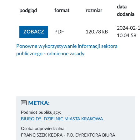
data
podgląd
format
rozmiar
dodania
2024-02-
ZOBACZ ZAŁĄCZNIK
ZOBACZ
PDF
120.78 kB
10:04:58
Ponowne wykorzystywanie informacji sektora
publicznego - odmienne zasady
METKA:
Podmiot publikujący:
BIURO DS. DZIELNIC MIASTA KRAKOWA
Osoba odpowiedzialna:
FRANCISZEK KĘDRA - P.O. DYREKTORA BIURA