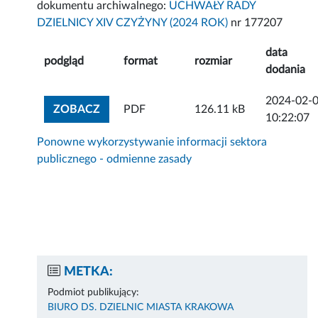
dokumentu archiwalnego:
UCHWAŁY RADY
DZIELNICY XIV CZYŻYNY (2024 ROK)
nr 177207
data
podgląd
format
rozmiar
dodania
2024-02-
ZOBACZ ZAŁĄCZNIK
ZOBACZ
PDF
126.11 kB
10:22:07
Ponowne wykorzystywanie informacji sektora
publicznego - odmienne zasady
METKA:
Podmiot publikujący:
BIURO DS. DZIELNIC MIASTA KRAKOWA