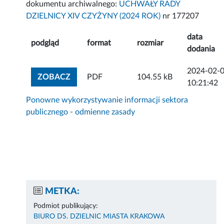
dokumentu archiwalnego:
UCHWAŁY RADY
DZIELNICY XIV CZYŻYNY (2024 ROK)
nr 177207
data
podgląd
format
rozmiar
dodania
2024-02-
ZOBACZ ZAŁĄCZNIK
ZOBACZ
PDF
104.55 kB
10:21:42
Ponowne wykorzystywanie informacji sektora
publicznego - odmienne zasady
METKA:
Podmiot publikujący:
BIURO DS. DZIELNIC MIASTA KRAKOWA