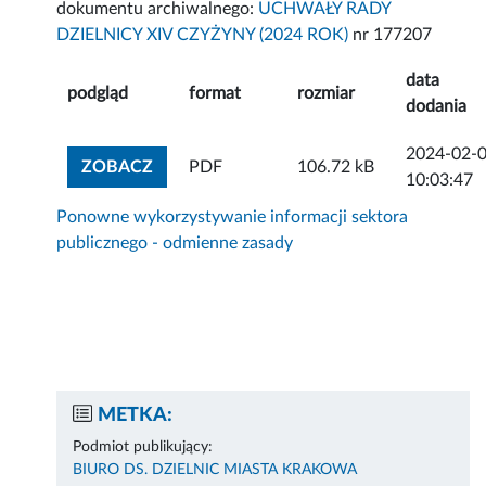
dokumentu archiwalnego:
UCHWAŁY RADY
DZIELNICY XIV CZYŻYNY (2024 ROK)
nr 177207
data
podgląd
format
rozmiar
dodania
2024-02-
ZOBACZ ZAŁĄCZNIK
ZOBACZ
PDF
106.72 kB
10:03:47
Ponowne wykorzystywanie informacji sektora
publicznego - odmienne zasady
METKA:
Podmiot publikujący:
BIURO DS. DZIELNIC MIASTA KRAKOWA