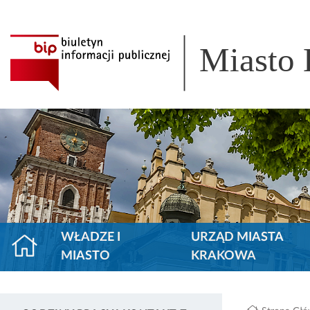
Miasto
WŁADZE I
URZĄD MIASTA
MIASTO
KRAKOWA