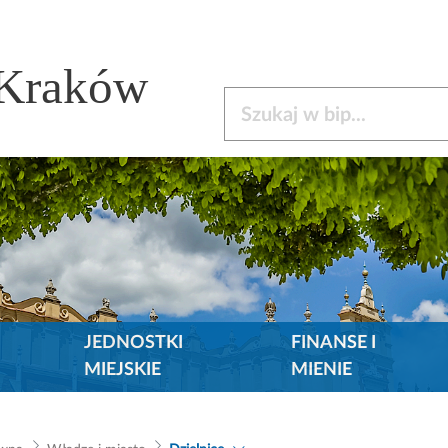
 Kraków
Szukaj w bip
JEDNOSTKI
FINANSE I
MIEJSKIE
MIENIE