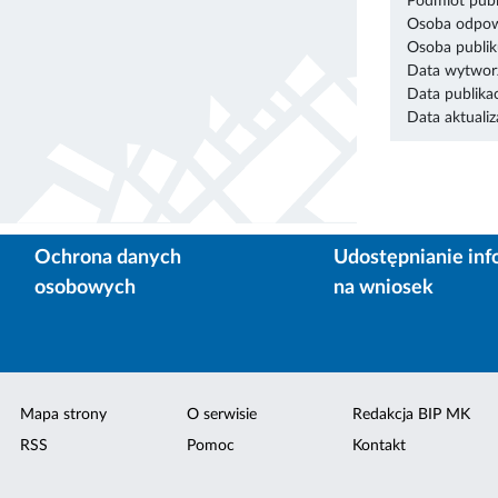
Podmiot publ
Osoba odpowi
Osoba publik
Data wytworz
Data publikac
Data aktualiza
Ochrona danych
Udostępnianie inf
osobowych
na wniosek
Mapa strony
O serwisie
Redakcja BIP MK
RSS
Pomoc
Kontakt