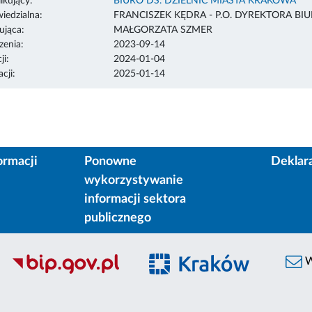
ikujący:
BIURO DS. DZIELNIC MIASTA KRAKOWA
edzialna:
FRANCISZEK KĘDRA - P.O. DYREKTORA BI
ująca:
MAŁGORZATA SZMER
enia:
2023-09-14
ji:
2024-01-04
cji:
2025-01-14
ormacji
Ponowne
Deklar
wykorzystywanie
informacji sektora
publicznego
W