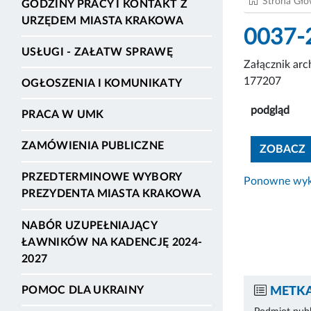
Strona Gł
GODZINY PRACY I KONTAKT Z
URZĘDEM MIASTA KRAKOWA
0037-2
USŁUGI - ZAŁATW SPRAWĘ
Załącznik ar
177207
OGŁOSZENIA I KOMUNIKATY
podgląd
PRACA W UMK
ZAMÓWIENIA PUBLICZNE
ZOBACZ
PRZEDTERMINOWE WYBORY
Ponowne wyko
PREZYDENTA MIASTA KRAKOWA
NABÓR UZUPEŁNIAJĄCY
ŁAWNIKÓW NA KADENCJĘ 2024-
2027
POMOC DLA UKRAINY
METKA