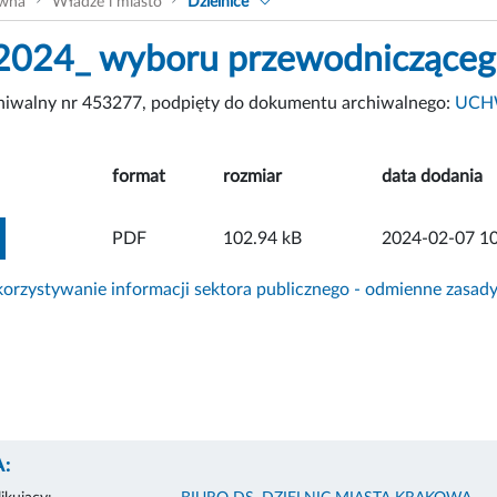
ówna
Władze i miasto
Dzielnice
024_ wyboru przewodniczącego 
chiwalny nr 453277, podpięty do dokumentu archiwalnego:
UCHW
format
rozmiar
data dodania
ZOBACZ ZAŁĄCZNIK
PDF
102.94 kB
2024-02-07 10
rzystywanie informacji sektora publicznego - odmienne zasad
: