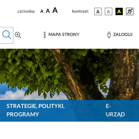
A
A
czcionka:
A
kontrast:
MAPA STRONY
ZALOGUJ
STRATEGIE, POLITYKI,
E-
PROGRAMY
URZĄD