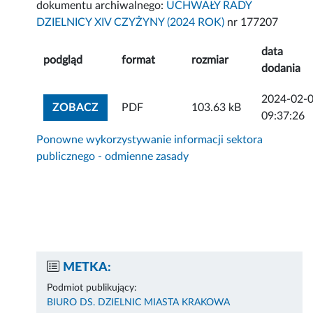
dokumentu archiwalnego:
UCHWAŁY RADY
DZIELNICY XIV CZYŻYNY (2024 ROK)
nr 177207
data
podgląd
format
rozmiar
dodania
2024-02-
ZOBACZ ZAŁĄCZNIK
ZOBACZ
PDF
103.63 kB
09:37:26
Ponowne wykorzystywanie informacji sektora
publicznego - odmienne zasady
METKA:
Podmiot publikujący:
BIURO DS. DZIELNIC MIASTA KRAKOWA