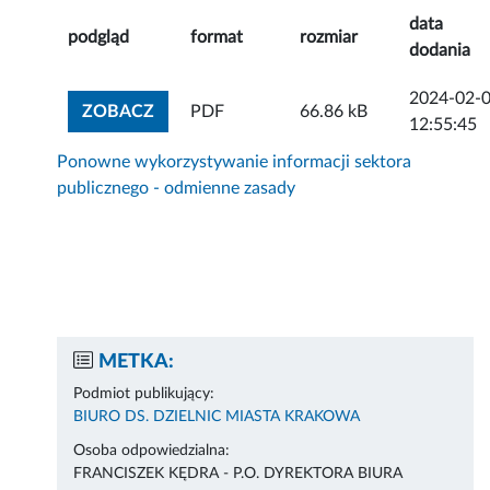
data
podgląd
format
rozmiar
dodania
2024-02-
ZOBACZ ZAŁĄCZNIK
ZOBACZ
PDF
66.86 kB
12:55:45
Ponowne wykorzystywanie informacji sektora
publicznego - odmienne zasady
METKA:
Podmiot publikujący:
BIURO DS. DZIELNIC MIASTA KRAKOWA
Osoba odpowiedzialna:
FRANCISZEK KĘDRA - P.O. DYREKTORA BIURA