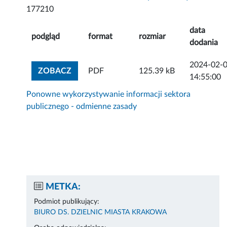
177210
data
podgląd
format
rozmiar
dodania
2024-02-
ZOBACZ ZAŁĄCZNIK
ZOBACZ
PDF
125.39 kB
14:55:00
Ponowne wykorzystywanie informacji sektora
publicznego - odmienne zasady
METKA:
Podmiot publikujący:
BIURO DS. DZIELNIC MIASTA KRAKOWA