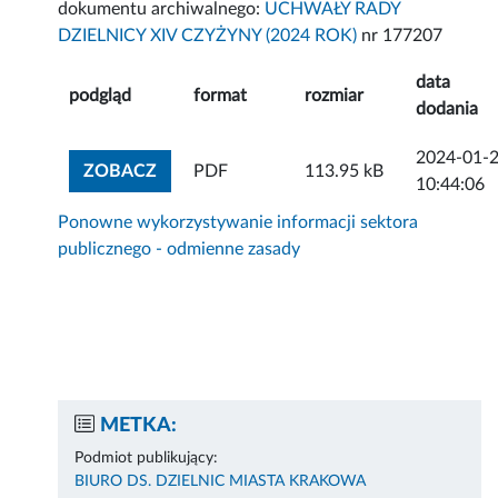
dokumentu archiwalnego:
UCHWAŁY RADY
DZIELNICY XIV CZYŻYNY (2024 ROK)
nr 177207
data
podgląd
format
rozmiar
dodania
2024-01-
ZOBACZ ZAŁĄCZNIK
ZOBACZ
PDF
113.95 kB
10:44:06
Ponowne wykorzystywanie informacji sektora
publicznego - odmienne zasady
METKA:
Podmiot publikujący:
BIURO DS. DZIELNIC MIASTA KRAKOWA