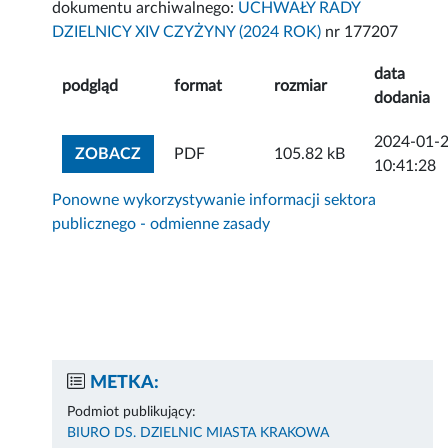
dokumentu archiwalnego:
UCHWAŁY RADY
DZIELNICY XIV CZYŻYNY (2024 ROK)
nr 177207
data
podgląd
format
rozmiar
dodania
2024-01-
ZOBACZ ZAŁĄCZNIK
ZOBACZ
PDF
105.82 kB
10:41:28
Ponowne wykorzystywanie informacji sektora
publicznego - odmienne zasady
METKA:
Podmiot publikujący:
BIURO DS. DZIELNIC MIASTA KRAKOWA