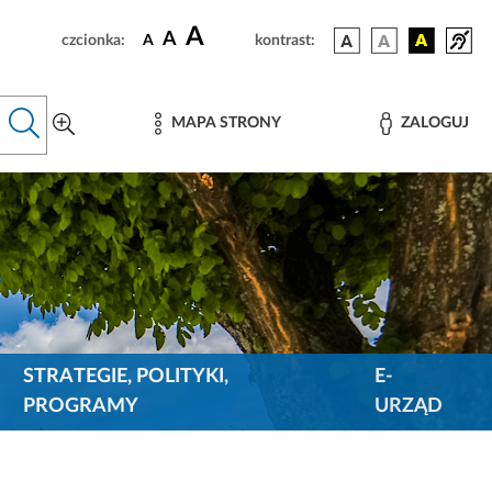
A
A
czcionka:
A
kontrast:
MAPA STRONY
ZALOGUJ
STRATEGIE, POLITYKI,
E-
PROGRAMY
URZĄD