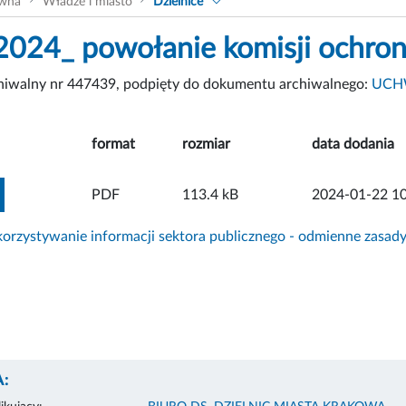
ówna
Władze i miasto
Dzielnice
024_ powołanie komisji ochron
chiwalny nr 447439, podpięty do dokumentu archiwalnego:
UCHW
format
rozmiar
data dodania
ZOBACZ ZAŁĄCZNIK
PDF
113.4 kB
2024-01-22 10
rzystywanie informacji sektora publicznego - odmienne zasad
: