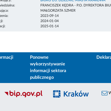
ikujący:
BIURO DS. DZIELNIC MIASTA KRAKOWA
edzialna:
FRANCISZEK KĘDRA - P.O. DYREKTORA BI
ująca:
MAŁGORZATA SZMER
enia:
2023-09-14
ji:
2024-01-04
cji:
2025-01-14
ormacji
Ponowne
Deklar
wykorzystywanie
informacji sektora
publicznego
W