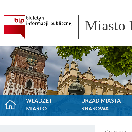
Miasto
WŁADZE I
URZĄD MIASTA
MIASTO
KRAKOWA