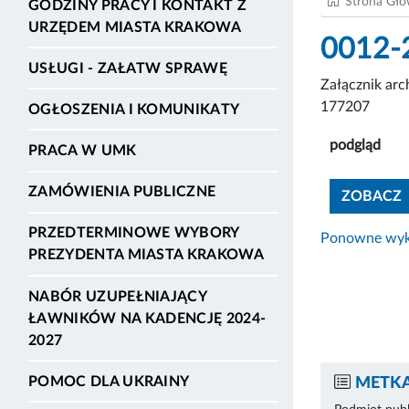
Strona Gł
GODZINY PRACY I KONTAKT Z
URZĘDEM MIASTA KRAKOWA
0012-2
USŁUGI - ZAŁATW SPRAWĘ
Załącznik ar
177207
OGŁOSZENIA I KOMUNIKATY
podgląd
PRACA W UMK
ZAMÓWIENIA PUBLICZNE
ZOBACZ
PRZEDTERMINOWE WYBORY
Ponowne wyko
PREZYDENTA MIASTA KRAKOWA
NABÓR UZUPEŁNIAJĄCY
ŁAWNIKÓW NA KADENCJĘ 2024-
2027
POMOC DLA UKRAINY
METKA