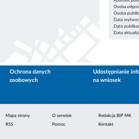
Podmiot publ
Osoba odpowi
Osoba publik
Data wytworz
Data publikac
Data aktualiza
Ochrona danych
Udostępnianie inf
osobowych
na wniosek
Mapa strony
O serwisie
Redakcja BIP MK
RSS
Pomoc
Kontakt