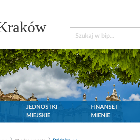
 Kraków
Szukaj w bip
JEDNOSTKI
FINANSE I
MIEJSKIE
MIENIE