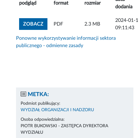
podgląd
format
rozmiar
dodania
2024-01-
ZOBACZ ZAŁĄCZNIK
ZOBACZ
PDF
2.3 MB
09:11:43
Ponowne wykorzystywanie informacji sektora
publicznego - odmienne zasady
METKA:
Podmiot publikujący:
WYDZIAŁ ORGANIZACJI I NADZORU
Osoba odpowiedzialna:
PIOTR BUKOWSKI - ZASTĘPCA DYREKTORA
WYDZIAŁU