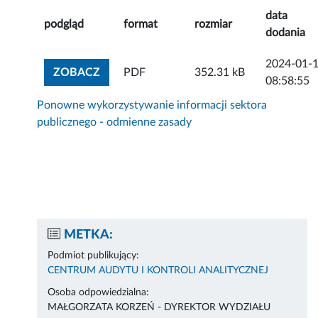
data
podgląd
format
rozmiar
dodania
2024-01-
ZOBACZ ZAŁĄCZNIK
ZOBACZ
PDF
352.31 kB
08:58:55
Ponowne wykorzystywanie informacji sektora
publicznego - odmienne zasady
METKA:
Podmiot publikujący:
CENTRUM AUDYTU I KONTROLI ANALITYCZNEJ
Osoba odpowiedzialna:
MAŁGORZATA KORZEŃ - DYREKTOR WYDZIAŁU