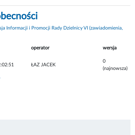
obecności
ja Informacji i Promocji Rady Dzielnicy VI (zawiadomienia,
operator
wersja
0
:02:51
ŁAZ JACEK
(najnowsza)
y