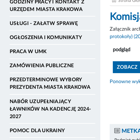
Strona Gł
GODZINY PRACY I KONTAKT Z
URZĘDEM MIASTA KRAKOWA
Komisj
USŁUGI - ZAŁATW SPRAWĘ
Załącznik ar
protokoły) (2
OGŁOSZENIA I KOMUNIKATY
podgląd
PRACA W UMK
ZAMÓWIENIA PUBLICZNE
ZOBACZ
PRZEDTERMINOWE WYBORY
Ponowne wyko
PREZYDENTA MIASTA KRAKOWA
NABÓR UZUPEŁNIAJĄCY
ŁAWNIKÓW NA KADENCJĘ 2024-
2027
POMOC DLA UKRAINY
METKA