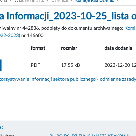
ówna
Władze i miasto
Dzielnice
Komisje Rad Dzielnic
a Informacji_2023-10-25_lista 
chiwalny nr 442836, podpięty do dokumentu archiwalnego:
Komis
022-2023)
nr 146600
format
rozmiar
data dodania
ZOBACZ ZAŁĄCZNIK
PDF
17.55 kB
2023-12-20 12
rzystywanie informacji sektora publicznego - odmienne zasad
: