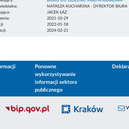
ikujący:
BIURO DS. DZIELNIC MIASTA KRAKOWA
edzialna:
NATASZA KUCHARSKA - DYREKTOR BIURA
ująca:
JACEK ŁAZ
enia:
2021-10-29
ji:
2022-01-18
cji:
2024-02-21
ormacji
Ponowne
Deklar
wykorzystywanie
informacji sektora
publicznego
W