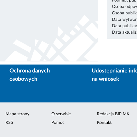
Podmiot publ
Osoba odpowi
Osoba publik
Data wytworz
Data publikac
Data aktualiza
Ochrona danych
Udostępnianie inf
osobowych
na wniosek
Mapa strony
O serwisie
Redakcja BIP MK
RSS
Pomoc
Kontakt