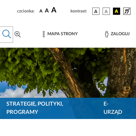
A
A
czcionka:
A
kontrast:
MAPA STRONY
ZALOGUJ
STRATEGIE, POLITYKI,
E-
PROGRAMY
URZĄD