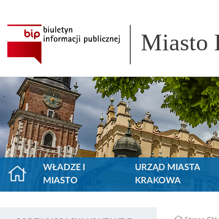
Miasto
WŁADZE I
URZĄD MIASTA
MIASTO
KRAKOWA