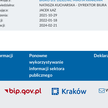
ikujący:
BIURO DS. DZIELNIC MIASTA KRAKOWA
edzialna:
NATASZA KUCHARSKA - DYREKTOR BIURA
ująca:
JACEK ŁAZ
enia:
2021-10-29
ji:
2022-01-18
cji:
2024-02-21
ormacji
Ponowne
Deklar
wykorzystywanie
informacji sektora
publicznego
W