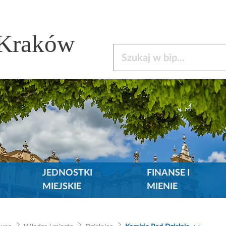
 Kraków
Szukaj w bip
JEDNOSTKI
FINANSE I
MIEJSKIE
MIENIE