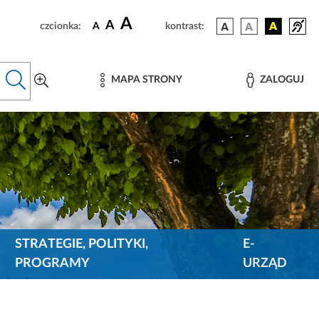
A
A
czcionka:
A
kontrast:
MAPA STRONY
ZALOGUJ
STRATEGIE, POLITYKI,
E-
PROGRAMY
URZĄD