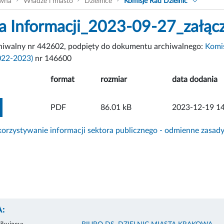
ówna
Władze i miasto
Dzielnice
Komisje Rad Dzielnic
a Informacji_2023-09-27_załącz
chiwalny nr 442602, podpięty do dokumentu archiwalnego:
Komis
022-2023)
nr 146600
format
rozmiar
data dodania
ZOBACZ ZAŁĄCZNIK
PDF
86.01 kB
2023-12-19 14
rzystywanie informacji sektora publicznego - odmienne zasad
: