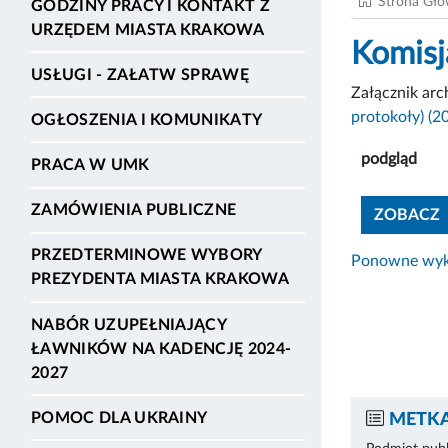
Strona Gł
GODZINY PRACY I KONTAKT Z
URZĘDEM MIASTA KRAKOWA
Komisj
USŁUGI - ZAŁATW SPRAWĘ
Załącznik ar
protokoły) (2
OGŁOSZENIA I KOMUNIKATY
podgląd
PRACA W UMK
ZAMÓWIENIA PUBLICZNE
ZOBACZ
PRZEDTERMINOWE WYBORY
Ponowne wyko
PREZYDENTA MIASTA KRAKOWA
NABÓR UZUPEŁNIAJĄCY
ŁAWNIKÓW NA KADENCJĘ 2024-
2027
POMOC DLA UKRAINY
METKA