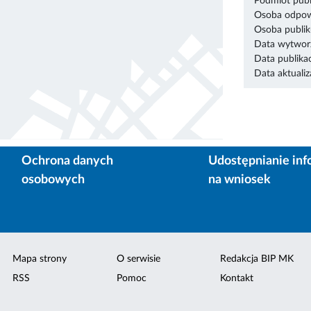
Podmiot publ
Osoba odpowi
Osoba publik
Data wytworz
Data publikac
Data aktualiza
Ochrona danych
Udostępnianie inf
osobowych
na wniosek
Mapa strony
O serwisie
Redakcja BIP MK
RSS
Pomoc
Kontakt