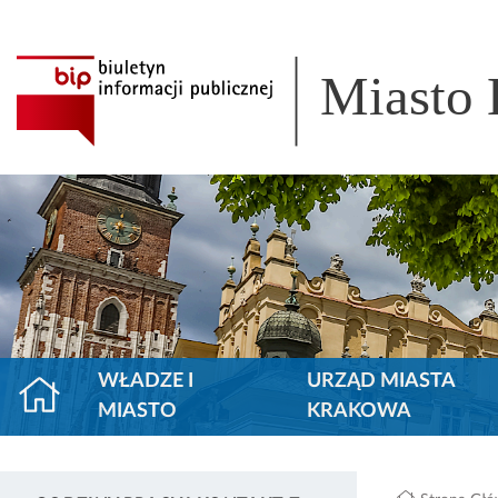
Miasto
WŁADZE I
URZĄD MIASTA
MIASTO
KRAKOWA