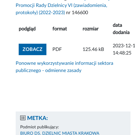
Promocji Rady Dzielnicy VI (zawiadomienia,
protokoły) (2022-2023)
nr 146600
data
podgląd
format
rozmiar
dodania
2023-12-
ZOBACZ ZAŁĄCZNIK
ZOBACZ
PDF
125.46 kB
14:48:25
Ponowne wykorzystywanie informacji sektora
publicznego - odmienne zasady
METKA:
Podmiot publikujący:
BIURO DS. DZIELNIC MIASTA KRAKOWA