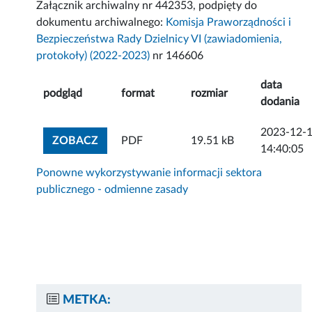
Załącznik archiwalny nr 442353, podpięty do
dokumentu archiwalnego:
Komisja Praworządności i
Bezpieczeństwa Rady Dzielnicy VI (zawiadomienia,
protokoły) (2022-2023)
nr 146606
data
podgląd
format
rozmiar
dodania
2023-12-
ZOBACZ ZAŁĄCZNIK
ZOBACZ
PDF
19.51 kB
14:40:05
Ponowne wykorzystywanie informacji sektora
publicznego - odmienne zasady
METKA: