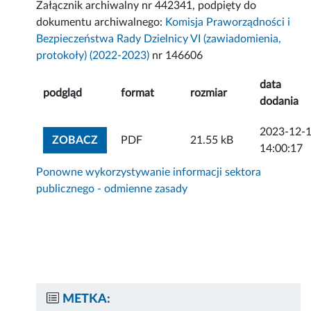
Załącznik archiwalny nr 442341, podpięty do
dokumentu archiwalnego:
Komisja Praworządności i
Bezpieczeństwa Rady Dzielnicy VI (zawiadomienia,
protokoły) (2022-2023)
nr 146606
data
podgląd
format
rozmiar
dodania
2023-12-
ZOBACZ ZAŁĄCZNIK
ZOBACZ
PDF
21.55 kB
14:00:17
Ponowne wykorzystywanie informacji sektora
publicznego - odmienne zasady
METKA: