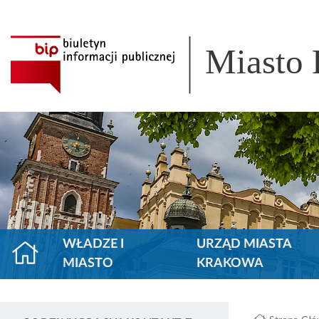
Miasto
WŁADZE I
URZĄD MIASTA
MIASTO
KRAKOWA