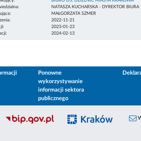
ikujący:
BIURO DS. DZIELNIC MIASTA KRAKOWA
edzialna:
NATASZA KUCHARSKA - DYREKTOR BIURA
ująca:
MAŁGORZATA SZMER
enia:
2022-11-21
ji:
2023-01-23
cji:
2024-02-13
ormacji
Ponowne
Deklar
wykorzystywanie
informacji sektora
publicznego
W