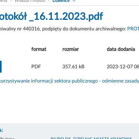
ówna
Władze i miasto
Dzielnice
rotokół _16.11.2023.pdf
chiwalny nr 440316, podpięty do dokumentu archiwalnego:
PROT
format
rozmiar
data dodania
ZOBACZ ZAŁĄCZNIK
PDF
357.61 kB
2023-12-07 08
rzystywanie informacji sektora publicznego - odmienne zasad
: