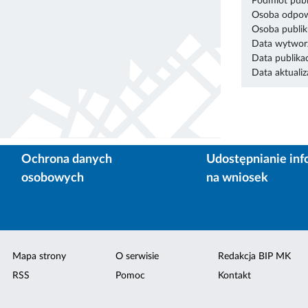
Podmiot publ
Osoba odpowi
Osoba publik
Data wytworz
Data publikac
Data aktualiza
Ochrona danych
Udostępnianie inf
osobowych
na wniosek
Mapa strony
O serwisie
Redakcja BIP MK
RSS
Pomoc
Kontakt