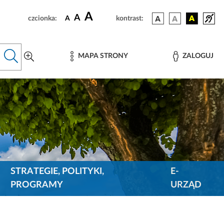
A
A
czcionka:
A
kontrast:
MAPA STRONY
ZALOGUJ
STRATEGIE, POLITYKI,
E-
PROGRAMY
URZĄD