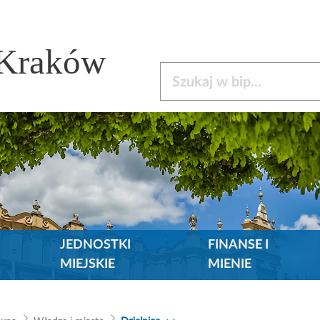
 Kraków
Szukaj w bip
JEDNOSTKI
FINANSE I
MIEJSKIE
MIENIE