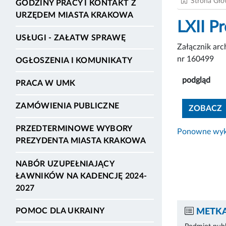
Strona Gł
GODZINY PRACY I KONTAKT Z
URZĘDEM MIASTA KRAKOWA
LXII P
USŁUGI - ZAŁATW SPRAWĘ
Załącznik ar
nr 160499
OGŁOSZENIA I KOMUNIKATY
podgląd
PRACA W UMK
ZAMÓWIENIA PUBLICZNE
ZOBACZ
PRZEDTERMINOWE WYBORY
Ponowne wyko
PREZYDENTA MIASTA KRAKOWA
NABÓR UZUPEŁNIAJĄCY
ŁAWNIKÓW NA KADENCJĘ 2024-
2027
POMOC DLA UKRAINY
METKA