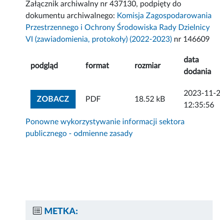
Załącznik archiwalny nr 437130, podpięty do
dokumentu archiwalnego:
Komisja Zagospodarowania
Przestrzennego i Ochrony Środowiska Rady Dzielnicy
VI (zawiadomienia, protokoły) (2022-2023)
nr 146609
data
podgląd
format
rozmiar
dodania
2023-11-
ZOBACZ ZAŁĄCZNIK
ZOBACZ
PDF
18.52 kB
12:35:56
Ponowne wykorzystywanie informacji sektora
publicznego - odmienne zasady
METKA: