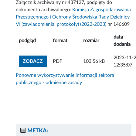
Załącznik archiwalny nr 437127, podpięty do
dokumentu archiwalnego:
Komisja Zagospodarowania
Przestrzennego i Ochrony Środowiska Rady Dzielnicy
VI (zawiadomienia, protokoły) (2022-2023)
nr 146609
data
podgląd
format
rozmiar
dodania
2023-11-
ZOBACZ ZAŁĄCZNIK
ZOBACZ
PDF
103.56 kB
12:35:07
Ponowne wykorzystywanie informacji sektora
publicznego - odmienne zasady
METKA: