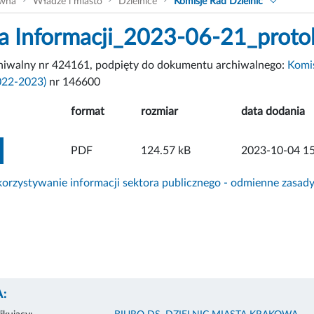
ówna
Władze i miasto
Dzielnice
Komisje Rad Dzielnic
a Informacji_2023-06-21_proto
chiwalny nr 424161, podpięty do dokumentu archiwalnego:
Komis
022-2023)
nr 146600
format
rozmiar
data dodania
ZOBACZ ZAŁĄCZNIK
PDF
124.57 kB
2023-10-04 15
rzystywanie informacji sektora publicznego - odmienne zasad
: