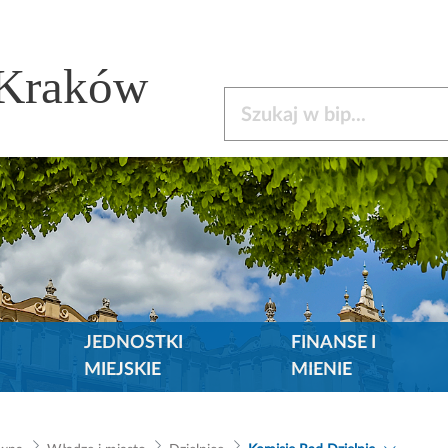
 Kraków
Szukaj w bip
JEDNOSTKI
FINANSE I
MIEJSKIE
MIENIE