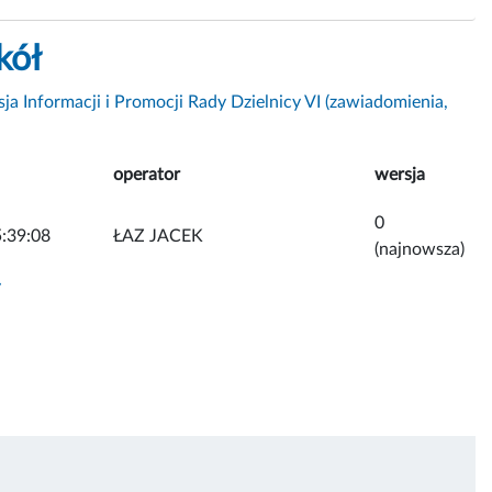
kół
ja Informacji i Promocji Rady Dzielnicy VI (zawiadomienia,
operator
wersja
0
:39:08
ŁAZ JACEK
(najnowsza)
y