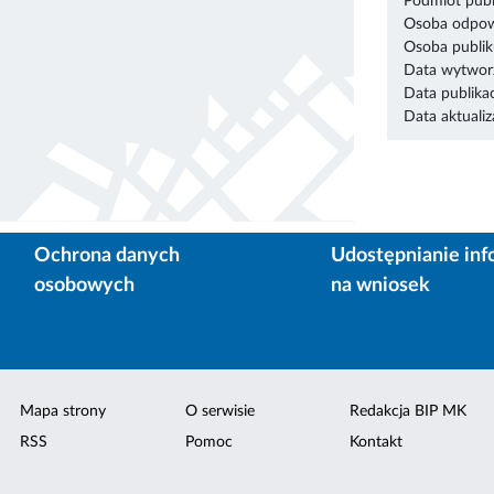
Podmiot publ
Osoba odpowi
Osoba publik
Data wytworz
Data publikac
Data aktualiza
Ochrona danych
Udostępnianie inf
osobowych
na wniosek
Mapa strony
O serwisie
Redakcja BIP MK
RSS
Pomoc
Kontakt