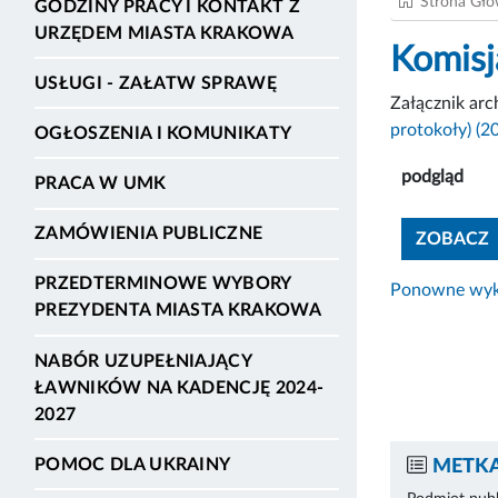
Strona Gł
GODZINY PRACY I KONTAKT Z
URZĘDEM MIASTA KRAKOWA
Komisj
USŁUGI - ZAŁATW SPRAWĘ
Załącznik ar
protokoły) (2
OGŁOSZENIA I KOMUNIKATY
podgląd
PRACA W UMK
ZAMÓWIENIA PUBLICZNE
ZOBACZ
PRZEDTERMINOWE WYBORY
Ponowne wyko
PREZYDENTA MIASTA KRAKOWA
NABÓR UZUPEŁNIAJĄCY
ŁAWNIKÓW NA KADENCJĘ 2024-
2027
POMOC DLA UKRAINY
METKA