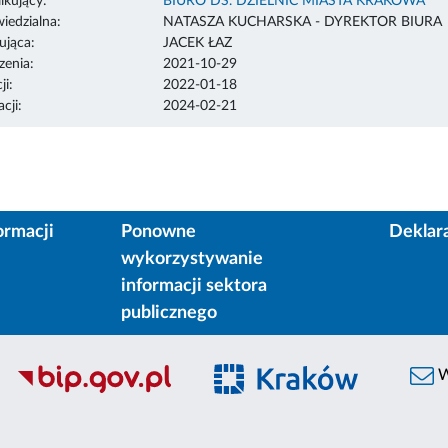
ikujący:
BIURO DS. DZIELNIC MIASTA KRAKOWA
edzialna:
NATASZA KUCHARSKA - DYREKTOR BIURA
ująca:
JACEK ŁAZ
enia:
2021-10-29
ji:
2022-01-18
cji:
2024-02-21
ormacji
Ponowne
Deklar
wykorzystywanie
informacji sektora
publicznego
W