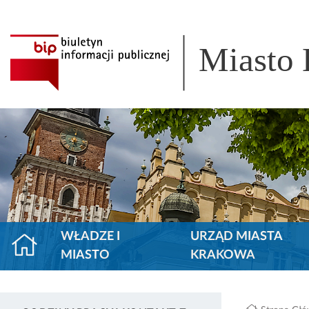
Miasto
WŁADZE I
URZĄD MIASTA
MIASTO
KRAKOWA