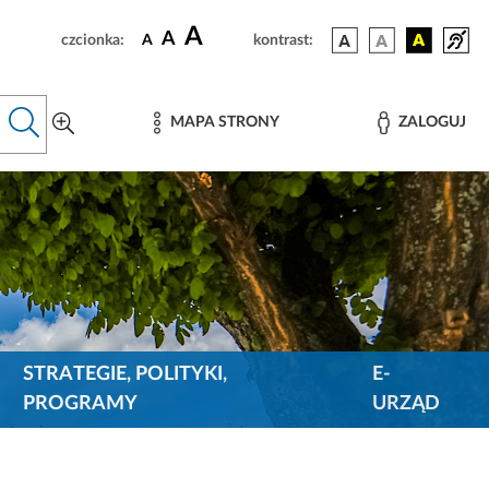
A
A
czcionka:
A
kontrast:
MAPA STRONY
ZALOGUJ
STRATEGIE, POLITYKI,
E-
PROGRAMY
URZĄD