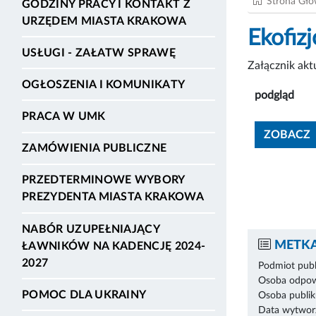
Strona Gł
GODZINY PRACY I KONTAKT Z
URZĘDEM MIASTA KRAKOWA
Ekofizj
USŁUGI - ZAŁATW SPRAWĘ
Załącznik ak
OGŁOSZENIA I KOMUNIKATY
podgląd
PRACA W UMK
ZOBACZ
ZAMÓWIENIA PUBLICZNE
PRZEDTERMINOWE WYBORY
PREZYDENTA MIASTA KRAKOWA
NABÓR UZUPEŁNIAJĄCY
METKA
ŁAWNIKÓW NA KADENCJĘ 2024-
2027
Podmiot publ
Osoba odpowi
POMOC DLA UKRAINY
Osoba publik
Data wytworz