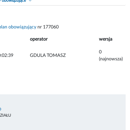
y obowiązujące
 plan obowiązujący
nr 177060
operator
wersja
0
:02:39
GDULA TOMASZ
(najnowsza)
O
ZIAŁU