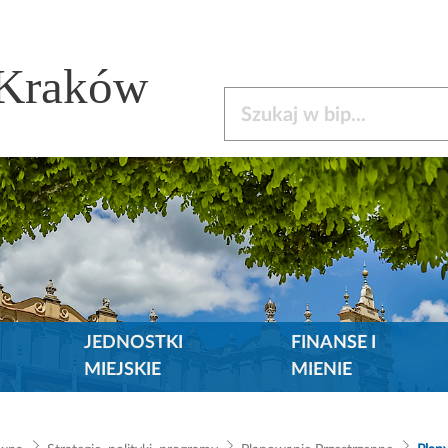
 Kraków
Szukaj w bip
JEDNOSTKI
FINANSE I
MIEJSKIE
MIENIE