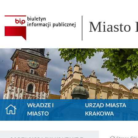
Miasto
WŁADZE I
URZĄD MIASTA
MIASTO
KRAKOWA