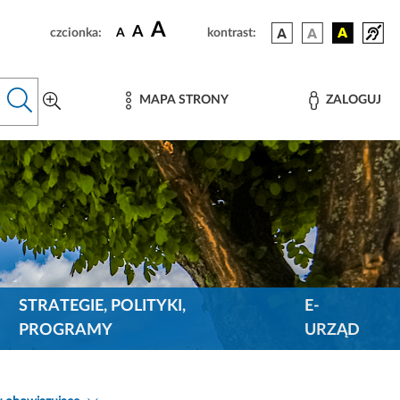
A
A
czcionka:
A
kontrast:
MAPA STRONY
ZALOGUJ
STRATEGIE, POLITYKI,
E-
PROGRAMY
URZĄD