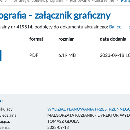
ówna
Strategie, polityki, programy
Planowanie Przestrzenne
Plan
ografia - załącznik graficzny
tualny nr 419514, podpięty do dokumentu aktualnego:
Balice I –
format
rozmiar
data dodania
ZOBACZ ZAŁĄCZNIK
PDF
6.19 MB
2023-09-18 10
:
ikujący:
WYDZIAŁ PLANOWANIA PRZESTRZENNEG
edzialna:
MAŁGORZATA KUZIANIK - DYREKTOR WYD
ująca:
TOMASZ GDULA
enia:
2023-09-13