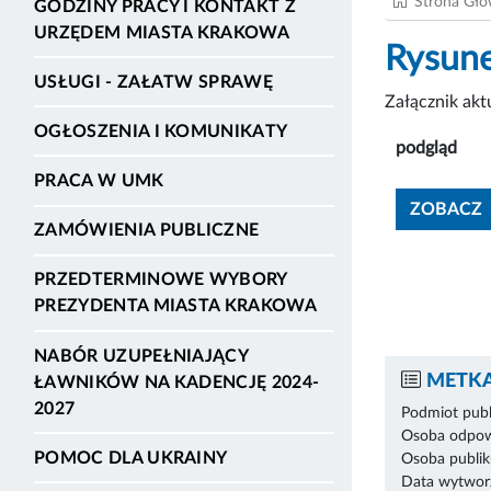
Strona Gł
GODZINY PRACY I KONTAKT Z
URZĘDEM MIASTA KRAKOWA
Rysune
USŁUGI - ZAŁATW SPRAWĘ
Załącznik ak
OGŁOSZENIA I KOMUNIKATY
podgląd
PRACA W UMK
ZOBACZ
ZAMÓWIENIA PUBLICZNE
PRZEDTERMINOWE WYBORY
PREZYDENTA MIASTA KRAKOWA
NABÓR UZUPEŁNIAJĄCY
METKA
ŁAWNIKÓW NA KADENCJĘ 2024-
2027
Podmiot publ
Osoba odpowi
POMOC DLA UKRAINY
Osoba publik
Data wytworz