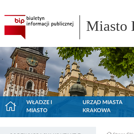
Miasto
WŁADZE I
URZĄD MIASTA
MIASTO
KRAKOWA