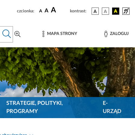
A
A
czcionka:
A
kontrast:
MAPA STRONY
ZALOGUJ
STRATEGIE, POLITYKI,
E-
PROGRAMY
URZĄD