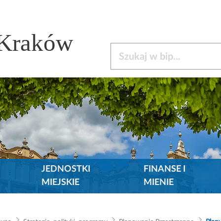
 Kraków
Szukaj w bip
JEDNOSTKI
FINANSE I
MIEJSKIE
MIENIE