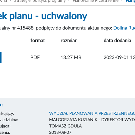
ówna
Strategie, polityki, programy
Planowanie Przestrzenne
Plan
k planu - uchwalony
tualny nr 415488, podpięty do dokumentu aktualnego:
Dolina Ru
format
rozmiar
data dodania
ZOBACZ ZAŁĄCZNIK
PDF
13.27 MB
2023-09-01 13
:
ikujący:
WYDZIAŁ PLANOWANIA PRZESTRZENNEG
edzialna:
MAŁGORZATA KUZIANIK - DYREKTOR WYD
ująca:
TOMASZ GDULA
enia:
2018-08-07