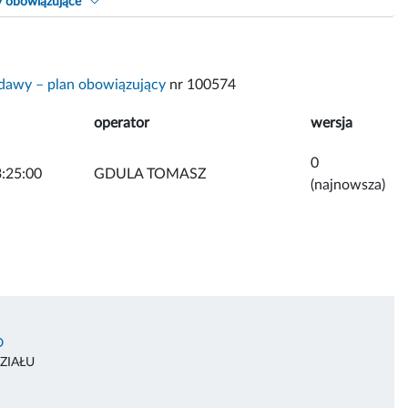
y obowiązujące
dawy – plan obowiązujący
nr 100574
operator
wersja
0
:25:00
GDULA TOMASZ
(najnowsza)
O
ZIAŁU