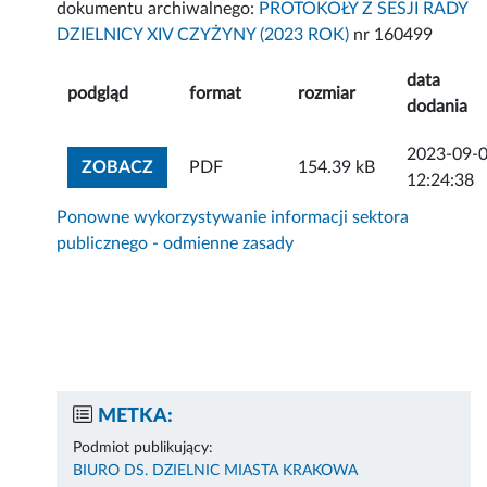
dokumentu archiwalnego:
PROTOKOŁY Z SESJI RADY
DZIELNICY XIV CZYŻYNY (2023 ROK)
nr 160499
data
podgląd
format
rozmiar
dodania
2023-09-
ZOBACZ ZAŁĄCZNIK
ZOBACZ
PDF
154.39 kB
12:24:38
Ponowne wykorzystywanie informacji sektora
publicznego - odmienne zasady
METKA:
Podmiot publikujący:
BIURO DS. DZIELNIC MIASTA KRAKOWA