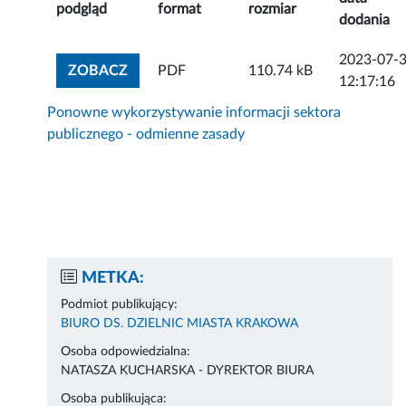
podgląd
format
rozmiar
dodania
2023-07-
ZOBACZ ZAŁĄCZNIK
ZOBACZ
PDF
110.74 kB
12:17:16
Ponowne wykorzystywanie informacji sektora
publicznego - odmienne zasady
METKA:
Podmiot publikujący:
BIURO DS. DZIELNIC MIASTA KRAKOWA
Osoba odpowiedzialna:
NATASZA KUCHARSKA - DYREKTOR BIURA
Osoba publikująca: