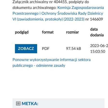
Załącznik archiwalny nr 404455, podpięty do
dokumentu archiwalnego:
Komisja Zagospodarowania
Przestrzennego i Ochrony Środowiska Rady Dzielnicy
VI (zawiadomienia, protokoły) (2022-2023)
nr 146609
data
podgląd
format
rozmiar
dodania
2023-06-
ZOBACZ ZAŁĄCZNIK
ZOBACZ
PDF
97.54 kB
15:03:50
Ponowne wykorzystywanie informacji sektora
publicznego - odmienne zasady
METKA: