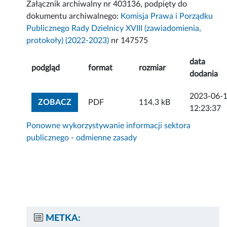
Załącznik archiwalny nr 403136, podpięty do
dokumentu archiwalnego:
Komisja Prawa i Porządku
Publicznego Rady Dzielnicy XVIII (zawiadomienia,
protokoły) (2022-2023)
nr 147575
data
podgląd
format
rozmiar
dodania
2023-06-
ZOBACZ ZAŁĄCZNIK
ZOBACZ
PDF
114.3 kB
12:23:37
Ponowne wykorzystywanie informacji sektora
publicznego - odmienne zasady
METKA: