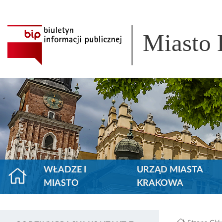
Miasto
WŁADZE I
URZĄD MIASTA
MIASTO
KRAKOWA