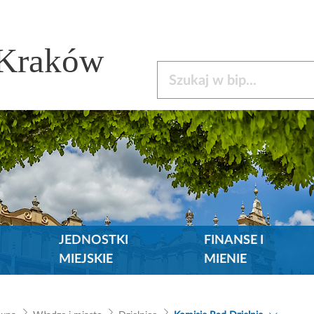
 Kraków
Szukaj w bip
JEDNOSTKI
FINANSE I
MIEJSKIE
MIENIE