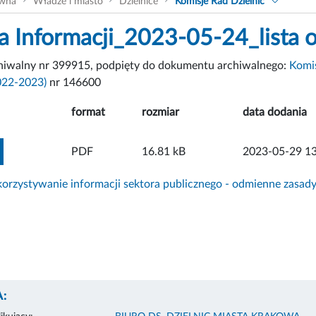
ówna
Władze i miasto
Dzielnice
Komisje Rad Dzielnic
a Informacji_2023-05-24_lista 
chiwalny nr 399915, podpięty do dokumentu archiwalnego:
Komis
022-2023)
nr 146600
format
rozmiar
data dodania
ZOBACZ ZAŁĄCZNIK
PDF
16.81 kB
2023-05-29 13
rzystywanie informacji sektora publicznego - odmienne zasad
: