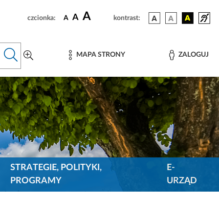
A
A
czcionka:
A
kontrast:
MAPA STRONY
ZALOGUJ
STRATEGIE, POLITYKI,
E-
PROGRAMY
URZĄD