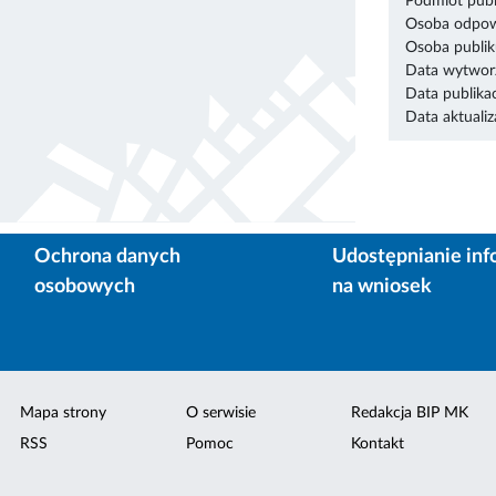
Podmiot publ
Osoba odpowi
Osoba publik
Data wytworz
Data publikac
Data aktualiza
Ochrona danych
Udostępnianie inf
osobowych
na wniosek
Mapa strony
O serwisie
Redakcja BIP MK
RSS
Pomoc
Kontakt