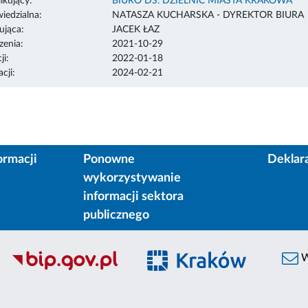
ikujący:
BIURO DS. DZIELNIC MIASTA KRAKOWA
edzialna:
NATASZA KUCHARSKA - DYREKTOR BIURA
ująca:
JACEK ŁAZ
enia:
2021-10-29
ji:
2022-01-18
cji:
2024-02-21
ormacji
Ponowne
Deklar
wykorzystywanie
informacji sektora
publicznego
W