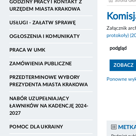
Strona Gł
GODZINY PRACY I KONTAKT Z
URZĘDEM MIASTA KRAKOWA
Komisj
USŁUGI - ZAŁATW SPRAWĘ
Załącznik ar
protokoły) (2
OGŁOSZENIA I KOMUNIKATY
podgląd
PRACA W UMK
ZAMÓWIENIA PUBLICZNE
ZOBACZ
PRZEDTERMINOWE WYBORY
Ponowne wyko
PREZYDENTA MIASTA KRAKOWA
NABÓR UZUPEŁNIAJĄCY
ŁAWNIKÓW NA KADENCJĘ 2024-
2027
POMOC DLA UKRAINY
METKA