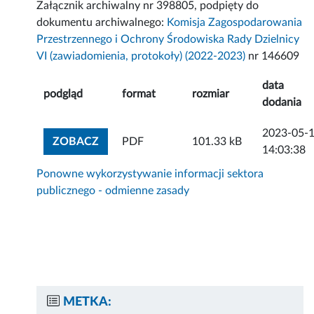
Załącznik archiwalny nr 398805, podpięty do
dokumentu archiwalnego:
Komisja Zagospodarowania
Przestrzennego i Ochrony Środowiska Rady Dzielnicy
VI (zawiadomienia, protokoły) (2022-2023)
nr 146609
data
podgląd
format
rozmiar
dodania
2023-05-
ZOBACZ ZAŁĄCZNIK
ZOBACZ
PDF
101.33 kB
14:03:38
Ponowne wykorzystywanie informacji sektora
publicznego - odmienne zasady
METKA: