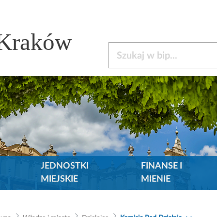
 Kraków
Szukaj w bip
JEDNOSTKI
FINANSE I
MIEJSKIE
MIENIE