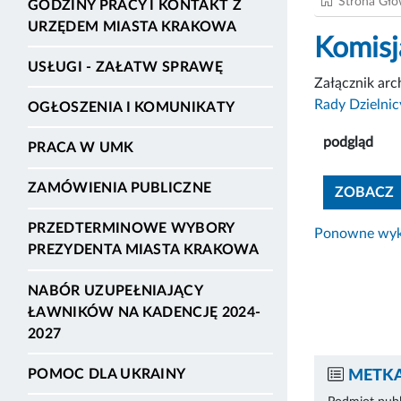
Strona Gł
GODZINY PRACY I KONTAKT Z
URZĘDEM MIASTA KRAKOWA
Komisj
USŁUGI - ZAŁATW SPRAWĘ
Załącznik ar
Rady Dzielnic
OGŁOSZENIA I KOMUNIKATY
podgląd
PRACA W UMK
ZAMÓWIENIA PUBLICZNE
ZOBACZ
PRZEDTERMINOWE WYBORY
Ponowne wyko
PREZYDENTA MIASTA KRAKOWA
NABÓR UZUPEŁNIAJĄCY
ŁAWNIKÓW NA KADENCJĘ 2024-
2027
POMOC DLA UKRAINY
METKA