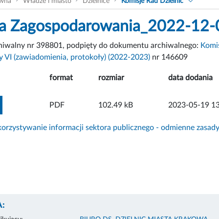
ówna
Władze i miasto
Dzielnice
Komisje Rad Dzielnic
a Zagospodarowania_2022-12-
chiwalny nr 398801, podpięty do dokumentu archiwalnego:
Komi
y VI (zawiadomienia, protokoły) (2022-2023)
nr 146609
format
rozmiar
data dodania
ZOBACZ ZAŁĄCZNIK
PDF
102.49 kB
2023-05-19 13
rzystywanie informacji sektora publicznego - odmienne zasad
: