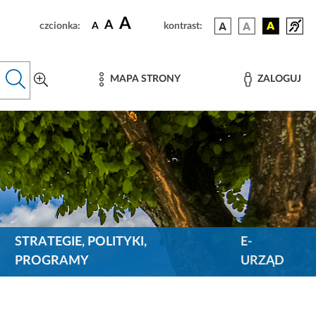
A
A
czcionka:
A
kontrast:
MAPA STRONY
ZALOGUJ
STRATEGIE, POLITYKI,
E-
PROGRAMY
URZĄD