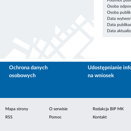
Podmiot publ
Osoba odpowi
Osoba publik
Data wytworz
Data publikac
Data aktualiza
Ochrona danych
Udostępnianie inf
osobowych
na wniosek
Mapa strony
O serwisie
Redakcja BIP MK
RSS
Pomoc
Kontakt