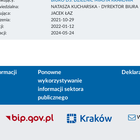
ikujący:
BIURO DS. DZIELNIC MIASTA KRAKOWA
edzialna:
NATASZA KUCHARSKA - DYREKTOR BIURA
ująca:
JACEK ŁAZ
enia:
2021-10-29
ji:
2022-01-12
cji:
2024-05-24
ormacji
Ponowne
Deklar
wykorzystywanie
informacji sektora
publicznego
W