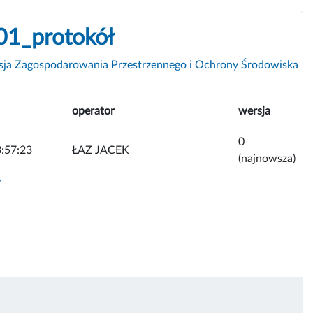
01_protokół
sja Zagospodarowania Przestrzennego i Ochrony Środowiska
operator
wersja
0
:57:23
ŁAZ JACEK
(najnowsza)
y