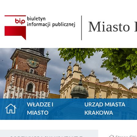
Miasto
WŁADZE I
URZĄD MIASTA
MIASTO
KRAKOWA