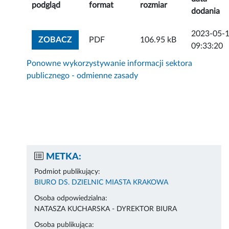
podgląd
format
rozmiar
dodania
2023-05-
ZOBACZ ZAŁĄCZNIK
ZOBACZ
PDF
106.95 kB
09:33:20
Ponowne wykorzystywanie informacji sektora
publicznego - odmienne zasady
METKA:
Podmiot publikujący:
BIURO DS. DZIELNIC MIASTA KRAKOWA
Osoba odpowiedzialna:
NATASZA KUCHARSKA - DYREKTOR BIURA
Osoba publikująca: