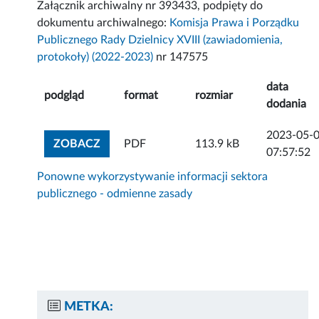
Załącznik archiwalny nr 393433, podpięty do
dokumentu archiwalnego:
Komisja Prawa i Porządku
Publicznego Rady Dzielnicy XVIII (zawiadomienia,
protokoły) (2022-2023)
nr 147575
data
podgląd
format
rozmiar
dodania
2023-05-
ZOBACZ ZAŁĄCZNIK
ZOBACZ
PDF
113.9 kB
07:57:52
Ponowne wykorzystywanie informacji sektora
publicznego - odmienne zasady
METKA: