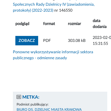
Społecznych Rady Dzielnicy IV (zawiadomienia,
protokoły) (2022-2023)
nr 146550
data
podgląd
format
rozmiar
dodania
2023-02-
ZOBACZ ZAŁĄCZNIK
ZOBACZ
PDF
303.08 kB
15:31:55
Ponowne wykorzystywanie informacji sektora
publicznego - odmienne zasady
METKA:
Podmiot publikujący:
BIURO DS. DZIELNIC MIASTA KRAKOWA