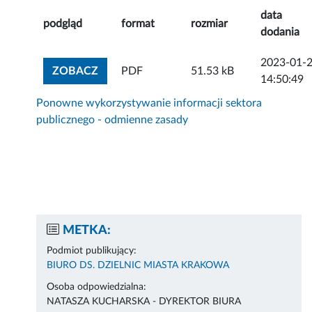
data
podgląd
format
rozmiar
dodania
2023-01-
ZOBACZ ZAŁĄCZNIK
ZOBACZ
PDF
51.53 kB
14:50:49
Ponowne wykorzystywanie informacji sektora
publicznego - odmienne zasady
METKA:
Podmiot publikujący:
BIURO DS. DZIELNIC MIASTA KRAKOWA
Osoba odpowiedzialna:
NATASZA KUCHARSKA - DYREKTOR BIURA