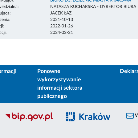
ikujący:
BIURO DS. DZIELNIC MIASTA KRAKOWA
edzialna:
NATASZA KUCHARSKA - DYREKTOR BIURA
ująca:
JACEK ŁAZ
enia:
2021-10-13
ji:
2022-01-26
cji:
2024-02-21
ormacji
Ponowne
Deklar
wykorzystywanie
informacji sektora
publicznego
W