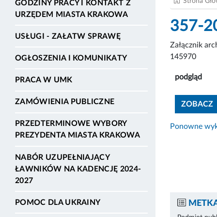
Strona Gł
GODZINY PRACY I KONTAKT Z
URZĘDEM MIASTA KRAKOWA
357-2
USŁUGI - ZAŁATW SPRAWĘ
Załącznik ar
145970
OGŁOSZENIA I KOMUNIKATY
podgląd
PRACA W UMK
ZAMÓWIENIA PUBLICZNE
ZOBACZ
PRZEDTERMINOWE WYBORY
Ponowne wyko
PREZYDENTA MIASTA KRAKOWA
NABÓR UZUPEŁNIAJĄCY
ŁAWNIKÓW NA KADENCJĘ 2024-
2027
POMOC DLA UKRAINY
METKA