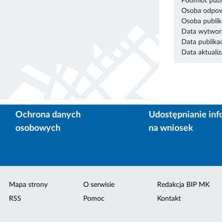
Podmiot publ
Osoba odpowi
Osoba publik
Data wytworz
Data publikac
Data aktualiza
Ochrona danych
Udostępnianie inf
osobowych
na wniosek
Mapa strony
O serwisie
Redakcja BIP MK
RSS
Pomoc
Kontakt