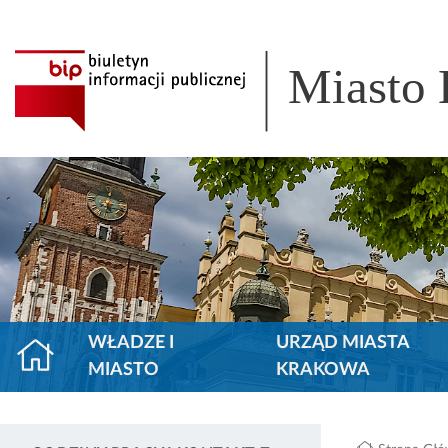
Miasto
WŁADZE I
URZĄD MIASTA
MIASTO
KRAKOWA