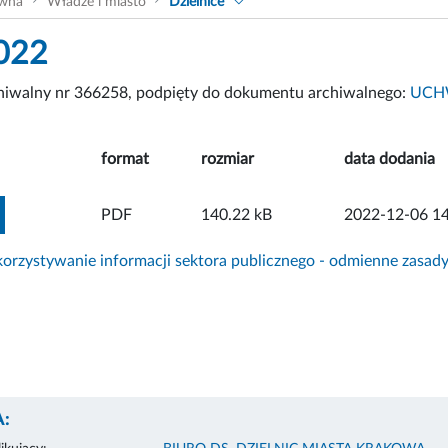
ówna
Władze i miasto
Dzielnice
022
chiwalny nr 366258, podpięty do dokumentu archiwalnego:
UCHW
format
rozmiar
data dodania
ZOBACZ ZAŁĄCZNIK
PDF
140.22 kB
2022-12-06 14
rzystywanie informacji sektora publicznego - odmienne zasad
: