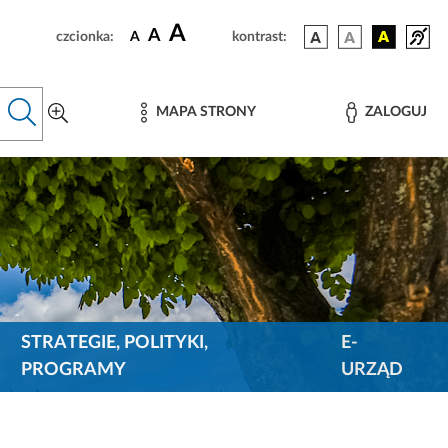
A
A
czcionka:
A
kontrast:
MAPA STRONY
ZALOGUJ
STRATEGIE, POLITYKI,
E-
PROGRAMY
URZĄD