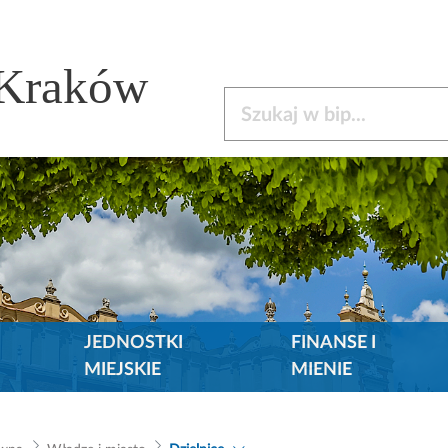
 Kraków
Szukaj w bip
JEDNOSTKI
FINANSE I
MIEJSKIE
MIENIE