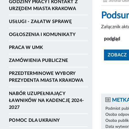
Strona Gł
GODZINY PRACY I KONTAKT Z
URZĘDEM MIASTA KRAKOWA
Podsum
USŁUGI - ZAŁATW SPRAWĘ
Załącznik ak
OGŁOSZENIA I KOMUNIKATY
podgląd
PRACA W UMK
ZOBACZ
ZAMÓWIENIA PUBLICZNE
PRZEDTERMINOWE WYBORY
PREZYDENTA MIASTA KRAKOWA
NABÓR UZUPEŁNIAJĄCY
METKA
ŁAWNIKÓW NA KADENCJĘ 2024-
2027
Podmiot publ
Osoba odpowi
POMOC DLA UKRAINY
Osoba publik
Data wytworz