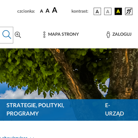
A
A
czcionka:
A
kontrast:
MAPA STRONY
ZALOGUJ
STRATEGIE, POLITYKI,
E-
PROGRAMY
URZĄD