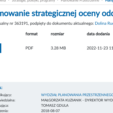
ówna
Strategie, polityki, programy
Planowanie Przestrzenne
Plan
owanie strategicznej oceny od
tualny nr 363191, podpięty do dokumentu aktualnego:
Dolina Ru
format
rozmiar
data dodania
ZOBACZ ZAŁĄCZNIK
PDF
3.28 MB
2022-11-23 11
:
ikujący:
WYDZIAŁ PLANOWANIA PRZESTRZENNEG
edzialna:
MAŁGORZATA KUZIANIK - DYREKTOR WYD
ująca:
TOMASZ GDULA
enia:
2018-08-07