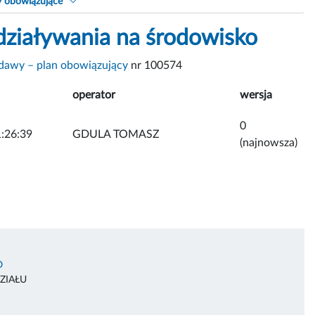
y obowiązujące
działywania na środowisko
dawy – plan obowiązujący
nr 100574
operator
wersja
0
:26:39
GDULA TOMASZ
(najnowsza)
O
ZIAŁU