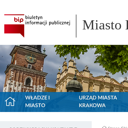
Miasto
WŁADZE I
URZĄD MIASTA
MIASTO
KRAKOWA