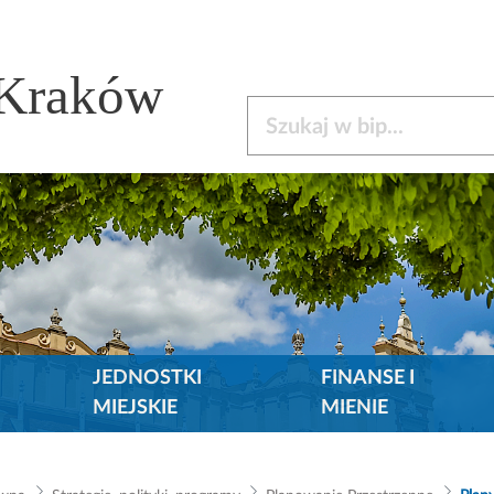
 Kraków
Szukaj w bip
JEDNOSTKI
FINANSE I
MIEJSKIE
MIENIE