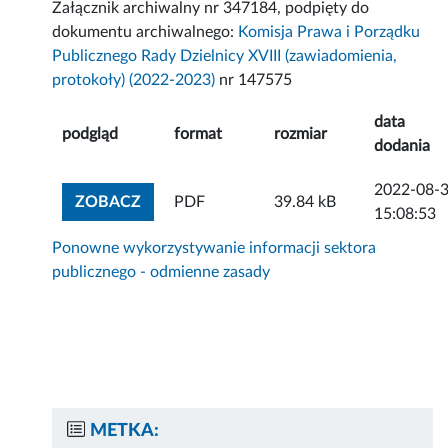
Załącznik archiwalny nr 347184, podpięty do
dokumentu archiwalnego:
Komisja Prawa i Porządku
Publicznego Rady Dzielnicy XVIII (zawiadomienia,
protokoły) (2022-2023)
nr 147575
data
podgląd
format
rozmiar
dodania
2022-08-
ZOBACZ ZAŁĄCZNIK
ZOBACZ
PDF
39.84 kB
15:08:53
Ponowne wykorzystywanie informacji sektora
publicznego - odmienne zasady
METKA: