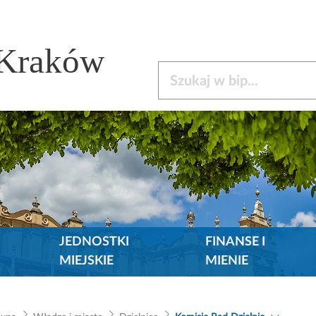
 Kraków
Szukaj w bip
JEDNOSTKI
FINANSE I
MIEJSKIE
MIENIE