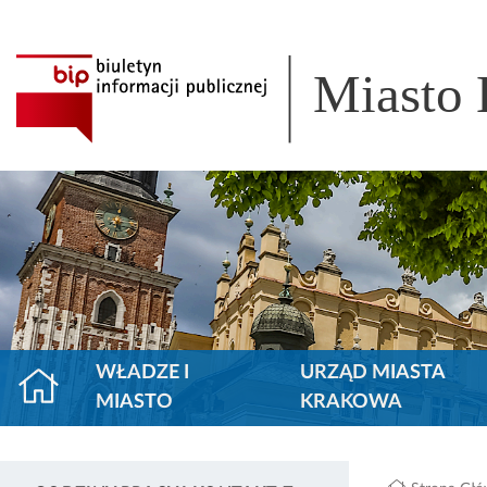
Miasto
WŁADZE I
URZĄD MIASTA
MIASTO
KRAKOWA