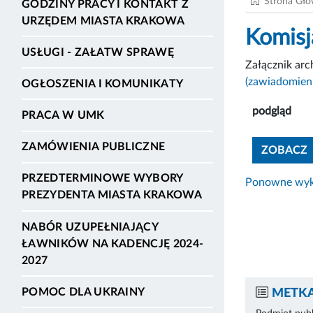
Strona Gł
GODZINY PRACY I KONTAKT Z
URZĘDEM MIASTA KRAKOWA
Komisj
USŁUGI - ZAŁATW SPRAWĘ
Załącznik ar
(zawiadomieni
OGŁOSZENIA I KOMUNIKATY
podgląd
PRACA W UMK
ZAMÓWIENIA PUBLICZNE
ZOBACZ
PRZEDTERMINOWE WYBORY
Ponowne wyko
PREZYDENTA MIASTA KRAKOWA
NABÓR UZUPEŁNIAJĄCY
ŁAWNIKÓW NA KADENCJĘ 2024-
2027
POMOC DLA UKRAINY
METKA