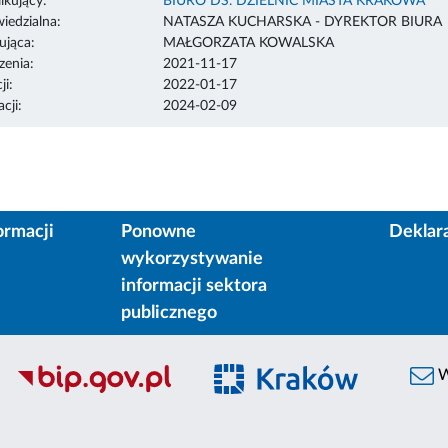
ikujący:
BIURO DS. DZIELNIC MIASTA KRAKOWA
edzialna:
NATASZA KUCHARSKA - DYREKTOR BIURA
ująca:
MAŁGORZATA KOWALSKA
enia:
2021-11-17
ji:
2022-01-17
cji:
2024-02-09
ormacji
Ponowne
Deklar
wykorzystywanie
informacji sektora
publicznego
W