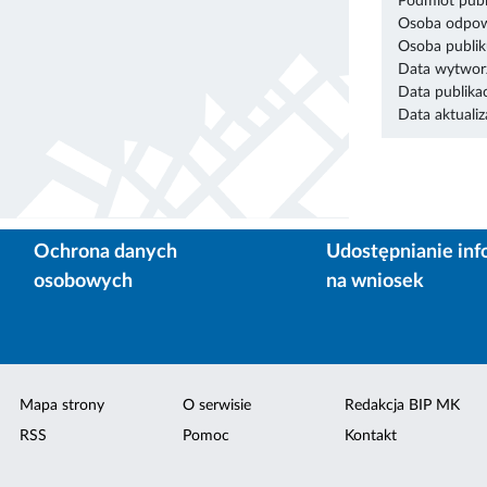
Podmiot publ
Osoba odpowi
Osoba publik
Data wytworz
Data publikac
Data aktualiza
Ochrona danych
Udostępnianie inf
osobowych
na wniosek
Mapa strony
O serwisie
Redakcja BIP MK
RSS
Pomoc
Kontakt