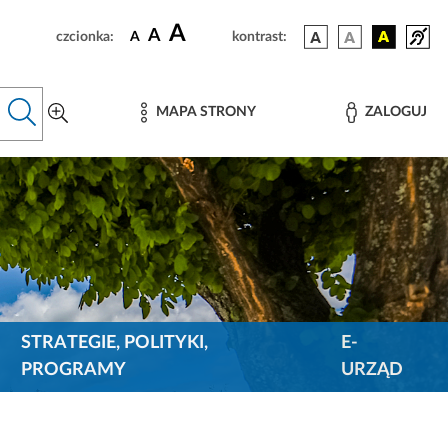
A
A
czcionka:
A
kontrast:
MAPA STRONY
ZALOGUJ
STRATEGIE, POLITYKI,
E-
PROGRAMY
URZĄD