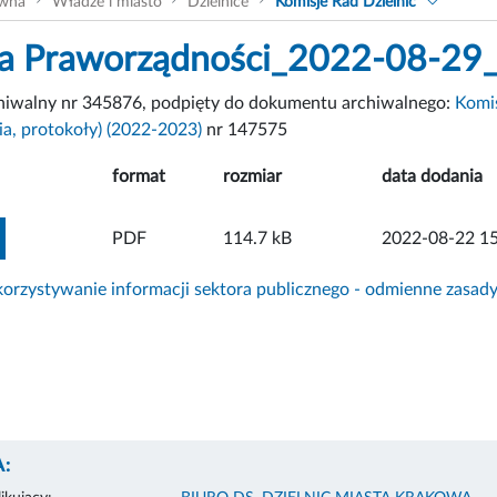
ówna
Władze i miasto
Dzielnice
Komisje Rad Dzielnic
a Praworządności_2022-08-29
chiwalny nr 345876, podpięty do dokumentu archiwalnego:
Komis
a, protokoły) (2022-2023)
nr 147575
format
rozmiar
data dodania
ZOBACZ ZAŁĄCZNIK
PDF
114.7 kB
2022-08-22 15
rzystywanie informacji sektora publicznego - odmienne zasad
: