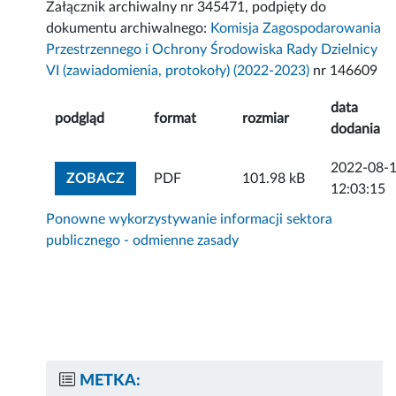
Załącznik archiwalny nr 345471, podpięty do
dokumentu archiwalnego:
Komisja Zagospodarowania
Przestrzennego i Ochrony Środowiska Rady Dzielnicy
VI (zawiadomienia, protokoły) (2022-2023)
nr 146609
data
podgląd
format
rozmiar
dodania
2022-08-
ZOBACZ ZAŁĄCZNIK
ZOBACZ
PDF
101.98 kB
12:03:15
Ponowne wykorzystywanie informacji sektora
publicznego - odmienne zasady
METKA: