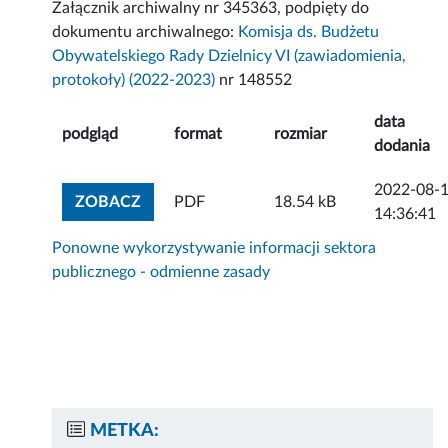
Załącznik archiwalny nr 345363, podpięty do
dokumentu archiwalnego:
Komisja ds. Budżetu
Obywatelskiego Rady Dzielnicy VI (zawiadomienia,
protokoły) (2022-2023)
nr 148552
data
podgląd
format
rozmiar
dodania
2022-08-
ZOBACZ ZAŁĄCZNIK
ZOBACZ
PDF
18.54 kB
14:36:41
Ponowne wykorzystywanie informacji sektora
publicznego - odmienne zasady
METKA: